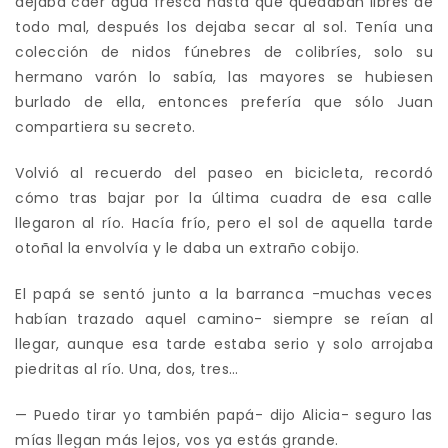
dejaba caer agua fresca hasta que quedaban libres de
todo mal, después los dejaba secar al sol. Tenía una
colección de nidos fúnebres de colibríes, solo su
hermano varón lo sabía, las mayores se hubiesen
burlado de ella, entonces prefería que sólo Juan
compartiera su secreto.
Volvió al recuerdo del paseo en bicicleta, recordó
cómo tras bajar por la última cuadra de esa calle
llegaron al río. Hacía frío, pero el sol de aquella tarde
otoñal la envolvía y le daba un extraño cobijo.
El papá se sentó junto a la barranca -muchas veces
habían trazado aquel camino- siempre se reían al
llegar, aunque esa tarde estaba serio y solo arrojaba
piedritas al río. Una, dos, tres…
— Puedo tirar yo también papá- dijo Alicia- seguro las
mías llegan más lejos, vos ya estás grande.