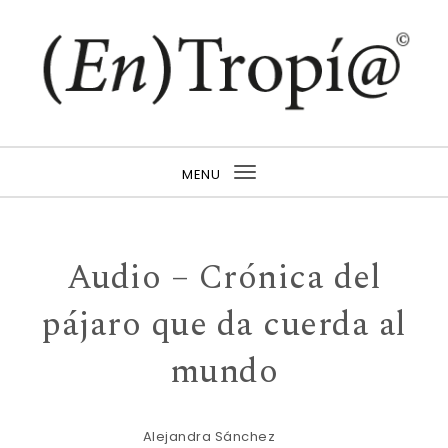
Skip to content
Revista (En)Tropí@
MENU
Toggle
navigation
Audio – Crónica del
pájaro que da cuerda al
mundo
Alejandra Sánchez