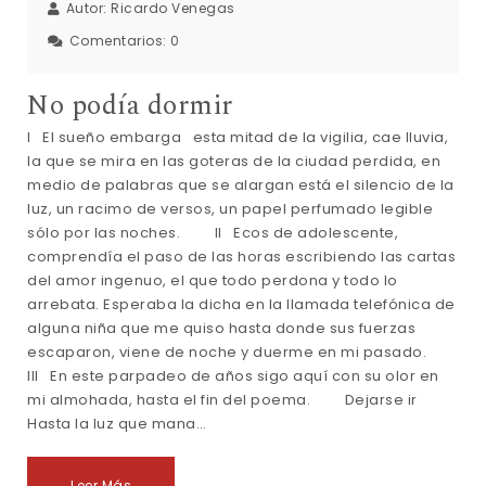
Autor:
Ricardo Venegas
Comentarios:
0
No podía dormir
I El sueño embarga esta mitad de la vigilia, cae lluvia,
la que se mira en las goteras de la ciudad perdida, en
medio de palabras que se alargan está el silencio de la
luz, un racimo de versos, un papel perfumado legible
sólo por las noches. II Ecos de adolescente,
comprendía el paso de las horas escribiendo las cartas
del amor ingenuo, el que todo perdona y todo lo
arrebata. Esperaba la dicha en la llamada telefónica de
alguna niña que me quiso hasta donde sus fuerzas
escaparon, viene de noche y duerme en mi pasado.
III En este parpadeo de años sigo aquí con su olor en
mi almohada, hasta el fin del poema. Dejarse ir
Hasta la luz que mana…
Leer Más