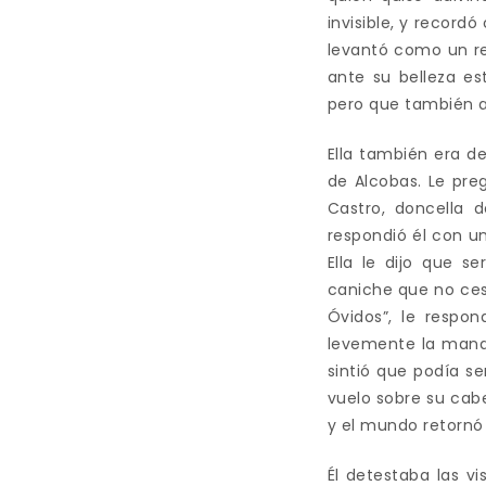
invisible, y recor
levantó como un res
ante su belleza e
pero que también an
Ella también era d
de Alcobas. Le pre
Castro, doncella 
respondió él con una
Ella le dijo que se
caniche que no ces
Óvidos”, le respon
levemente la mandí
sintió que podía s
vuelo sobre su cab
y el mundo retornó
Él detestaba las v