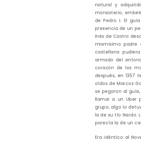
natural y adquiri
monasterio, embele
de Pedro I. El guí
presencia de un perr
Inés de Castro des
mismísimo padre 
castellana pudier
armado del entonce
corazón de los ma
después, en 1357 t
oídos de Marcos Ga
se pegaron al guía,
llamar a un Uber 
grupo, algo lo detu
la de su tío Nardo.
parecía la de un ce
Era idéntico al No