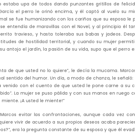
o estaba upa de todos dando punzantes gritillos de felici
arcía el perro le orinó encima, y él captó al vuelo su mi
mal se fue humanizando con los cariños que su esposa le pr
 entendía de maravillas con el Novel, y al principio él tam
errito travieso, y hasta toleraba sus babas y jadeos. De
titudes de hostilidad territorial, y cuando su mujer permiti
su antojo el jardín, la pasión de su vida, supo que el perro
enta de que usted no lo quiere”, le decía la mucama. Marcos
ual sentido del humor. Un día, a modo de chanza, le señaló: 
a venido con el cuento de que usted le pone carne a su c
hibido”. La mujer se puso pálida y con sus manos en ruego c
o miente. ¡A usted le miente!”
Marcos evitar las confrontaciones, aunque cada vez co
 quiere vivir de acuerdo a sus propios deseos acaba parecie
eos?”, era la pregunta constante de su esposa y que él eva