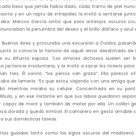
dó cada beso que jamás había dado, cada tramo de piel nunc
orte y en un rapto de intrepidez la invitó a sentarse junto
staba. Marcos García sintió que esos anteojos oscuros oc
unciaban la penumbra del deseo y el brillo diáfano y azul de
e Buenos Aires y procuraba una excursión a Óvidos, pasand
guntó si conocía la historia de aquel amor desdichado de 
de su difunta esposa. “Los amores dichosos suelen ser br
 jactancia involuntaria, y la invitó a sacar los tickets para 
rían tres. Él sonrió: “los perros van gratis”. Ella pareció 
aba de lamerla. “Es que estoy viajando con una amiga que 
dió mientras miraba su celular. Concentrada en su panta
bula, y en ese instante en que sus labios quedaron sepa
er capaz de morir y también de matar por ella. Un colibrí g
eza dorada y quedó inmóvil. El camarero en gesto amable 
 a sus domésticas tareas.
isitas guiadas tanto como los siglos oscuros del medioevo