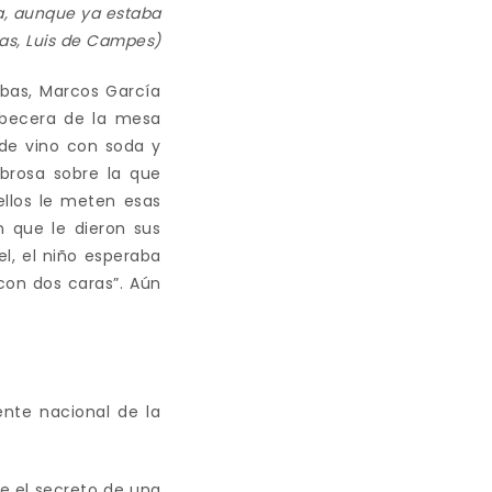
a, aunque ya estaba
adas, Luis de Campes)
obas, Marcos García
abecera de la mesa
 de vino con soda y
brosa sobre la que
 ellos le meten esas
n que le dieron sus
l, el niño esperaba
 con dos caras”. Aún
ente nacional de la
e el secreto de una