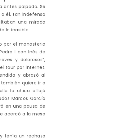
a antes palpado. Se
 a él, tan indefenso
ultaban una mirada
 lo inasible.
o por el monasterio
Pedro I con Inés de
eves y dolorosos”,
el tour por internet.
ofendida y abrazó al
también quiere ir a
lla la chica aflojó
rados Marcos García
iró en una pausa de
se acercó a la mesa
 y tenía un rechazo