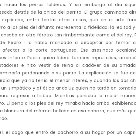
do hacia los perros falderos. Y sin embargo al día sigu
sado detrás de la chica del perrito. El grupo caminaba alr
a explicaba, entre tantas otras cosas, que en el arte fun
o a los pies del difunto representa la fidelidad, la lealtad 
cansaba en otro féretro tan rimbombante como el del rey. R
de Pedro I la había mandado a decapitar por temor a 
a afectar a la corte portuguesa, Ese asesinato ocasion
s infante Pedro quien lideró feroces represalias, arran
tadores e hizo vestir de reina al cadáver de su amad
erminaría perdonando a su padre. La explicación se fue d
rcía que ya no tenía el menor interés, y cuando las dos ch
 un simpático y atlético andaluz quien no tardó en tomarla
para regresar a Lisboa. Mientras pensaba la mejor maner
vo. El perro a los pies del rey miraba hacia arriba, exhibi
 La blancura del mármol brillaba en esa cabeza, que más qu
rdo.
vel, el dogo que entró de cachorro a su hogar por un capri