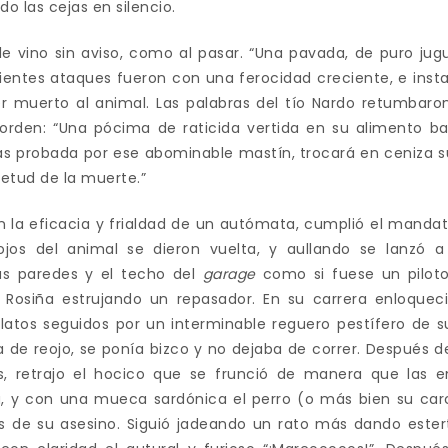
 las cejas en silencio.
le vino sin aviso, como al pasar. “Una pavada, de puro jug
guientes ataques fueron con una ferocidad creciente, e inst
r muerto al animal. Las palabras del tío Nardo retumbar
den: “Una pócima de raticida vertida en su alimento bas
as probada por ese abominable mastín, trocará en ceniza su
ietud de la muerte.”
on la eficacia y frialdad de un autómata, cumplió el manda
jos del animal se dieron vuelta, y aullando se lanzó a 
as paredes y el techo del
garage
como si fuese un piloto
ó Rosiña estrujando un repasador. En su carrera enloquec
 flatos seguidos por un interminable reguero pestífero de 
a de reojo, se ponía bizco y no dejaba de correr. Después 
s, retrajo el hocico que se frunció de manera que las e
a, y con una mueca sardónica el perro (o más bien su carc
s de su asesino. Siguió jadeando un rato más dando ester