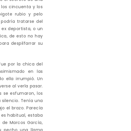
los cincuenta y los
igote rubio y pelo
podría tratarse del
ex deportista, o un
ica, de esto no hay
ara despilfarrar su
fue por la chica del
nsimismado en las
 ella irrumpió. Un
erse al verla pasar.
as se esfumaron, los
 silencio. Tenía una
jo el brazo. Parecía
es habitual, estaba
 de Marcos García,
u pecho una llama