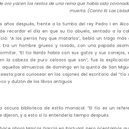
de oro yacen los restos de una reina que había sido coronad
muerta. (Canto III, Las Lisi
 años después, frente a la tumba del rey Pedro I en Alc
de recordar el día en que su tío abuelo, sentado a la c
ció: “A los perros hay que matarlos”, bebió un trago más
ó. Era un hombre grueso y rosado, con una papada asom
dormitar. “El tío Nardo habla con sus gatos y sus conejos,
en la cabeza de puro celosos que son”, fue la explicació
 aquellos almuerzos de domingo en la quinta de San Migue
 siesta para curiosear en los cajones del escritorio del “tío
eco y dulzón de los libros antiguos
 oscura biblioteca de estilo monacal. “El tío es un refer
e dijeron, y a esto sí lo entendería tiempo después.
 hace ahora Marcos García en Portugal, pero aceptamos qu