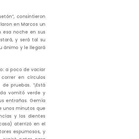
uetón”, consintieron
alaron en Marcos un
on esa noche en sus
tará, y será tal su
 ánimo y le llegará
to: a poco de vaciar
correr en círculos
 de pruebas. “¡Está
ida vomitó verde y
sus entrañas. Gemía
de unos minutos que
ncías y los dientes
asa) aterrizó en el
tores espumosos, y