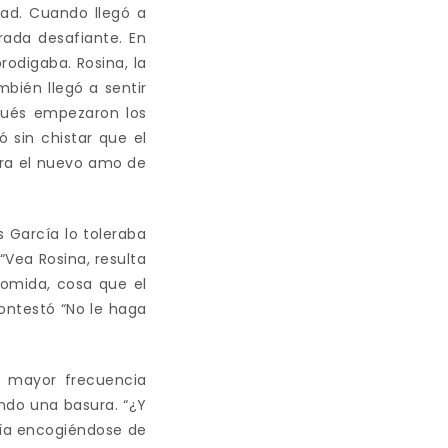
dad. Cuando llegó a
rada desafiante. En
odigaba. Rosina, la
bién llegó a sentir
spués empezaron los
ó sin chistar que el
 era el nuevo amo de
 García lo toleraba
“Vea Rosina, resulta
omida, cosa que el
ontestó “No le haga
n mayor frecuencia
ndo una basura. “¿Y
día encogiéndose de