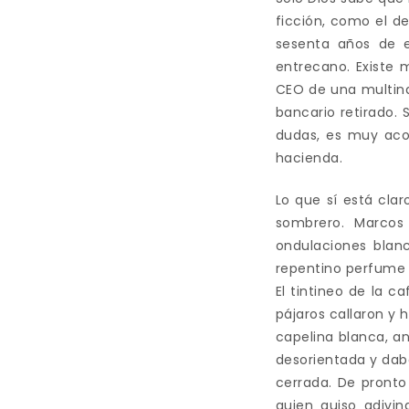
ficción, como el d
sesenta años de e
entrecano. Existe 
CEO de una multina
bancario retirado.
dudas, es muy acom
hacienda.
Lo que sí está clar
sombrero. Marcos
ondulaciones blan
repentino perfume d
El tintineo de la c
pájaros callaron y 
capelina blanca, an
desorientada y dab
cerrada. De pront
quien quiso adiv