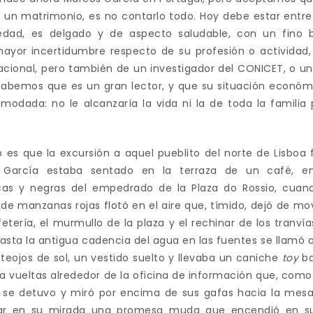
e un matrimonio, es no contarlo todo. Hoy debe estar entre 
dad, es delgado y de aspecto saludable, con un fino b
mayor incertidumbre respecto de su profesión o actividad, 
cional, pero también de un investigador del CONICET, o un 
 Sabemos que es un gran lector, y que su situación económ
odada: no le alcanzaría la vida ni la de toda la familia p
o es que la excursión a aquel pueblito del norte de Lisboa 
 García estaba sentado en la terraza de un café, e
cas y negras del empedrado de la Plaza do Rossio, cuando
e manzanas rojas flotó en el aire que, tímido, dejó de mov
afetería, el murmullo de la plaza y el rechinar de los tranví
hasta la antigua cadencia del agua en las fuentes se llamó a
teojos de sol, un vestido suelto y llevaba un caniche
toy
ba
a vueltas alrededor de la oficina de información que, como 
o se detuvo y miró por encima de sus gafas hacia la mesa
inar en su mirada una promesa muda que encendió en s