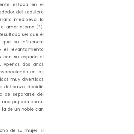
iente estaba en el
ededor del sepulcro
erario medioeval la
y el amor eterno (*).
esultaba ser que el
que su influencia
ó el levantamiento
có con su espada el
a. Apenas dos años
esvaneciendo en los
icas muy divertidas
s del brazo, decidió
a de separarse del
endo una papada como
e la de un noble can
cho de su mujer. El