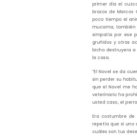
primer día el cuzc
brazos de Marcos G
poco tiempo el ani
mucama, también se
simpatía por ese p
gruñidos y otras ac
bicho destruyera a 
la casa.
“El Novel se da cu
sin perder su habit
que el Novel me h
veterinario ha pro
usted caso, el perr
Era costumbre de 
repetía que si uno
cuáles son tus des