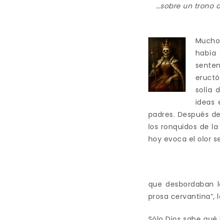
…sobre un trono 
Muchos
había 
senten
eruct
solía 
ideas 
padres. Después de
los ronquidos de la
hoy evoca el olor s
que desbordaban la
prosa cervantina”, l
Sólo Dios sabe qué