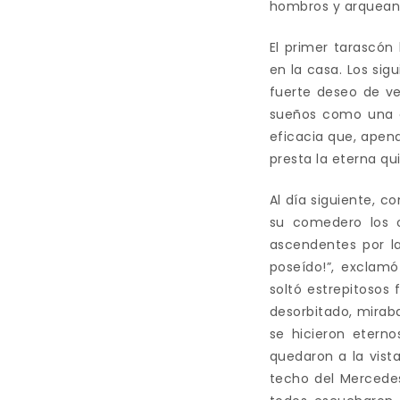
hombros y arqueando
El primer tarascón 
en la casa. Los si
fuerte deseo de ve
sueños como una or
eficacia que, apen
presta la eterna qu
Al día siguiente, c
su comedero los o
ascendentes por l
poseído!”, exclam
soltó estrepitosos
desorbitado, mirab
se hicieron eterno
quedaron a la vist
techo del Mercede