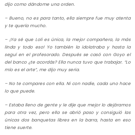
dijo como dándome una orden
.
–
Bueno, no es para tanto, ella siempre fue muy atenta
y te quería mucho.
– ¡Ya sé que
Loli
es única, la mejor compañera, la más
linda y todo eso! Yo
también la idolatraba
y
hasta
la
seguí en el profesorado.
Después
se casó con Goyo el
del banco
¿te acordás? Ella nunca tuvo que trabajar. “
Lo
mío
es el arte”
, me dijo muy seria.
– N
o
te
compar
es
con ella
. Ni con nadie, cada uno hace
lo que puede.
– Estaba lleno de gente y l
e dije que mejor lo dejáramos
para otra vez,
pero ella se abrió paso y consiguió las
únicas dos banquetas libres en la barra, hasta en eso
tiene
suerte.