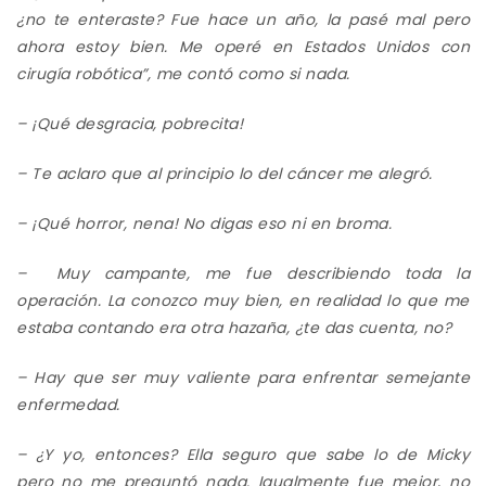
¿no te enteraste? Fue hace un año,
la pasé mal
pero
ahora estoy bien. Me operé en Estados Unidos con
cirugía robótica
”
, me contó
como si nada.
– ¡Qué desgracia, pobrecita!
– Te aclaro que al principio lo del cáncer me alegró.
– ¡Qué horror, nena! No digas eso ni en broma.
–
Muy campante, me fue describiendo toda la
operación
. La conozco muy bien, en realidad lo que me
estaba contando era
otra hazaña, ¿te das cuenta, no?
– Hay que ser muy valiente para
enfrentar
semejante
enfermedad.
– ¿Y yo, entonces? Ella seguro que sabe lo de Micky
pero no
me preguntó nada. Igualmente fue mejor, no