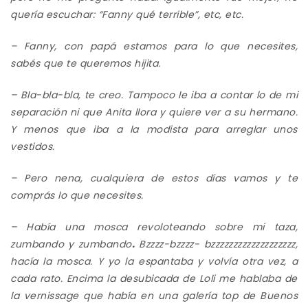
qu
ería
escuchar:
“Fanny qué terrible”, etc, etc
.
– Fanny, con papá estamos para lo que necesites,
sabés que te queremos hijita.
– Bla-bla-bla, te creo.
Tampoco le iba a contar
lo de mi
separación ni que Anita
llora y quiere ver a su hermano.
Y menos que iba a la modista para arreglar unos
vestidos.
– Pero nena, cualquiera de estos días vamos y te
comprás lo que necesites.
–
H
abía una mosca revoloteando sobre mi taza
,
zumbando y zumbando
.
Bzzzz-bzzzz- bzzzzzzzzzzzzzzzzzzz,
hacía la mosca. Y yo la espantaba y volvía otra vez, a
cada rato. Encima la desubicada de Loli me hablaba de
la
vernissage que había en una galería top de Buenos