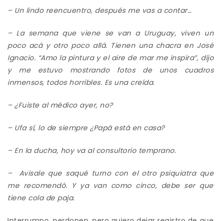
– Un lindo reencuentro, después me vas a contar…
– La semana que viene se van a Uruguay,
viven
un
poco acá y
otro
poco allá.
Tienen
una chacra en José
Ignacio.
“Amo la pintura y el aire de mar me inspira”, dijo
y me estuvo mostrando fotos de
unos cuadros
inmensos, todos horribles.
Es una creída.
–
¿
Fuiste al médico ayer
, no
?
– Ufa sí, lo de siempre ¿Papá está en casa?
– En la ducha, hoy va al consultorio temprano.
– Avisale que saqué turno con
el otro
psiquiatra
que
me recomendó. Y ya van como cinco, debe ser que
tiene cola de paja.
Interrumpo, perdonen, pero quiero dejar registro de que