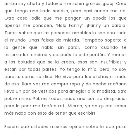
arriba soy chata y todavía me salen granos, ¡puaj! Creo
que tengo una linda sonrisa, pero casi nunca me río.
Otra cosa: odio que me pongan un apodo los que
apenas me conocen. “Hola Fanny”, ¡Fanny un carajo!
Todos saben que las personas amables lo son con todo
el mundo, unas falsas de mierda. Tampoco soporto a
la gente que habla sin parar, como cuando te
estornudan encima y después te pide perdón. Y menos
a los boludos que se la creen, esos son insufribles y
están por todas partes. Yo tengo lo mío, pero no soy
careta, como se dice. No vivo para las pilchas ni nada
de eso. Rara vez me compro ropa y de hecho mañana
llevo un par de vestidos para arreglar a la modista, otra
pobre mina. Pobres todas, cada una con su desgracia,
pero la peor me tocó a mí. ¡Mierda, ya no quiero saber
más nada con esto de tener que escribir!
Espero que ustedes mismos opinen sobre lo que pasó