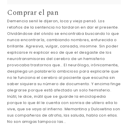
Comprar el pan
Demencia senil le dijeron, loca y vieja pensó. Los
retoños de la sentencia no tardaron en dar el presente.
Olvidándose del olvido se encontraba buscando lo que
nunca encontraría, cambiando nombres, enfurecida o
brillante. Agresiva, vulgar, cansada, insomne. Sin poder
explicarse ni explicar eso de que el desgaste de los
neurotransmisores del cerebro de un hemisferio
provocaba trastornos que… El neurólogo, irónicamente,
despliega un palabrerío ambicioso para explicarle que
no le funciona el cerebro al paciente que escucha sin
saber siquiera su número de documento. Y encima finge
alegrarse porque está afectado un solo hemisferio.
Inútil, le dice, inútil que se guarde la enciclopedia
porque lo que él le cuenta con sonrisa de utilero ella lo
vive, que se vaya al infierno. Memantina y Duloxetina son
sus compañeras de atrofia, las saluda, habla con ellas.
No son amigas tampoco las…